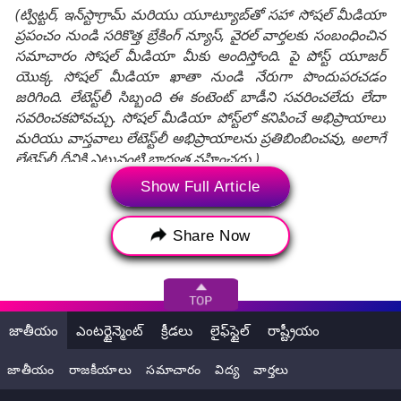
(ట్విట్టర్, ఇన్‌స్టాగ్రామ్ మరియు యూట్యూబ్‌తో సహా సోషల్ మీడియా
ప్రపంచం నుండి సరికొత్త బ్రేకింగ్ న్యూస్, వైరల్ వార్తలకు సంబంధించిన
సమాచారం సోషల్ మీడియా మీకు అందిస్తోంది. పై పోస్ట్ యూజర్
యొక్క సోషల్ మీడియా ఖాతా నుండి నేరుగా పొందుపరచడం
జరిగింది. లేటెస్ట్‌లీ సిబ్బంది ఈ కంటెంట్ బాడీని సవరించలేదు లేదా
సవరించకపోవచ్చు. సోషల్ మీడియా పోస్ట్‌లో కనిపించే అభిప్రాయాలు
మరియు వాస్తవాలు లేటెస్ట్‌లీ అభిప్రాయాలను ప్రతిబింబించవు, అలాగే
లేటెస్ట్‌లీ దీనికి ఎటువంటి బాధ్యత వహించదు.)
Show Full Article
Tags:
Biparjoy
Biparjoy Cyclone
Share Now
Biporjoy Cyclone
biporjoy cyclone live tracking
biporjoy cyclone news
Cyclone
Cyclone Biparjoy
cyclone biparjoy 2023
జాతీయం
ఎంటర్టైన్మెంట్
క్రీడలు
లైఫ్‌స్టైల్
రాష్ట్రీయం
cyclone biparjoy alert
cyclone biparjoy live
జాతీయం
రాజకీయాలు
సమాచారం
విద్య
వార్తలు
cyclone biparjoy live tracking