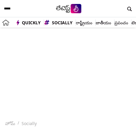
QUICKLY
SOCIALLY
రాష్ట్రీయం
జాతీయం
ప్రపంచం
టె
హోమ్
Socially