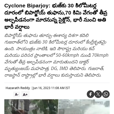
Cyclone Biparjoy: భుజ్‌కు 30 కిలోమీటర్ల
దూరంలో బిపార్జోయ్ తుఫాను,70 కిమి వేగంతో తీవ్ర
అల్పపీడనంగా మారనున్న సైక్లోన్, భారీ నుంచి అతి
భారీ వర్షాలు
బిపార్జోయ్ తుఫాను తూర్పు-ఈశాన్య దిశగా కదిలి
గుజరాత్‌లోని భుజ్‌కు 30 కిలోమీటర్ల దూరంలో కేంద్రీకృతమై
ఉంది. సాయంత్రం నాటికి, ఇది సౌరాష్ట్ర మరియు కచ్
మరియు పరిసర ప్రాంతాలలో 50-60kmph నుండి 70kmph
వేగంతో తీవ్ర అల్పపీడనంగా మారుతుందని డాక్టర్
మృత్యుంజయ్ మహపాత్ర, DG, IMD తెలిపారు. గుజరాత్,
రాజస్థాన్ రాష్ట్రాల్లో భారీ వర్షాలు కురుస్తాయని తెలిపారు.
Hazarath Reddy
|
Jun 16, 2023 11:08 AM IST
A+
A-