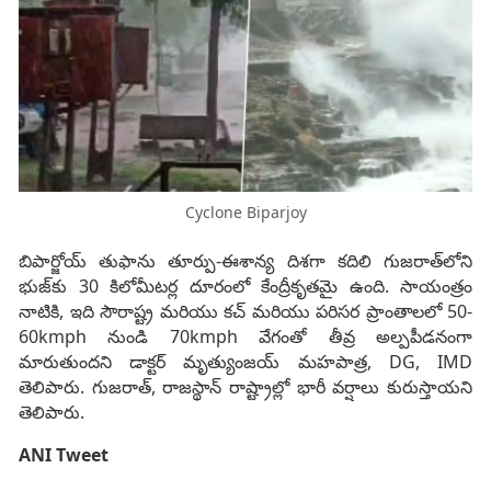
Cyclone Biparjoy
బిపార్జోయ్ తుఫాను తూర్పు-ఈశాన్య దిశగా కదిలి గుజరాత్‌లోని
భుజ్‌కు 30 కిలోమీటర్ల దూరంలో కేంద్రీకృతమై ఉంది. సాయంత్రం
నాటికి, ఇది సౌరాష్ట్ర మరియు కచ్ మరియు పరిసర ప్రాంతాలలో 50-
60kmph నుండి 70kmph వేగంతో తీవ్ర అల్పపీడనంగా
మారుతుందని డాక్టర్ మృత్యుంజయ్ మహపాత్ర, DG, IMD
తెలిపారు. గుజరాత్, రాజస్థాన్ రాష్ట్రాల్లో భారీ వర్షాలు కురుస్తాయని
తెలిపారు.
ANI Tweet