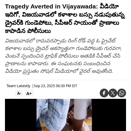
Tragedy Averted in Vijayawada: వీడియో
ఇదిగో, విజయవాడలో కళాశాల బస్సు నడుపుతున్న
డ్రైవర్‌కి గుండెపోటు, సీపీఆర్ సాయంతో ప్రాణాలు
కాపాడిన పోలీసులు
విజయవాడలో రామవరప్పాడు రింగ్‌ రోడ్ వద్ద ఓ ప్రైవేట్
కళాశాల బస్సు డ్రైవర్‌ అకస్మాత్తుగా గుండెపోటుకు గురవగా,
వెంటనే స్పందించిన ట్రాఫిక్‌ పోలీసులు అతడికి సీపీఆర్‌ చేసి
ప్రాణాలను కాపాడారు. ఈ సంఘటనకు సంబంధించిన
వీడియో ప్రస్తుతం సోషల్ మీడియాలో వైరల్ అవుతోంది.
Team Latestly
|
Sep 23, 2025 06:30 PM IST
A+
A-