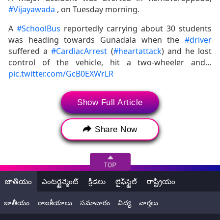
#Vijayawada
, on Tuesday morning.
A
#SchoolBus
reportedly carrying about 30 students
was heading towards Gunadala when the
#driver
suffered a
#CardiacArrest
(
#heartattack
) and he lost
control of the vehicle, hit a two-wheeler and…
pic.twitter.com/GcB0EXWrLR
— Surya Reddy (@jsuryareddy)
September 23, 2025
Show Full Article
Share Now
జాతీయం
ఎంటర్టైన్మెంట్
క్రీడలు
లైఫ్‌స్టైల్
రాష్ట్రీయం
జాతీయం
రాజకీయాలు
సమాచారం
విద్య
వార్తలు