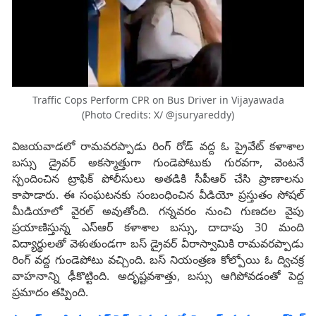
Traffic Cops Perform CPR on Bus Driver in Vijayawada
(Photo Credits: X/ @jsuryareddy)
విజయవాడలో రామవరప్పాడు రింగ్‌ రోడ్ వద్ద ఓ ప్రైవేట్ కళాశాల
బస్సు డ్రైవర్‌ అకస్మాత్తుగా గుండెపోటుకు గురవగా, వెంటనే
స్పందించిన ట్రాఫిక్‌ పోలీసులు అతడికి సీపీఆర్‌ చేసి ప్రాణాలను
కాపాడారు. ఈ సంఘటనకు సంబంధించిన వీడియో ప్రస్తుతం సోషల్
మీడియాలో వైరల్ అవుతోంది. గన్నవరం నుంచి గుణదల వైపు
ప్రయాణిస్తున్న ఎస్‌ఆర్‌ కళాశాల బస్సు, దాదాపు 30 మంది
విద్యార్థులతో వెళుతుండగా బస్‌ డ్రైవర్ వీరాస్వామికి రామవరప్పాడు
రింగ్ వద్ద గుండెపోటు వచ్చింది. బస్ నియంత్రణ కోల్పోయి ఓ ద్విచక్ర
వాహనాన్ని ఢీకొట్టింది. అదృష్టవశాత్తు, బస్సు ఆగిపోవడంతో పెద్ద
ప్రమాదం తప్పింది.