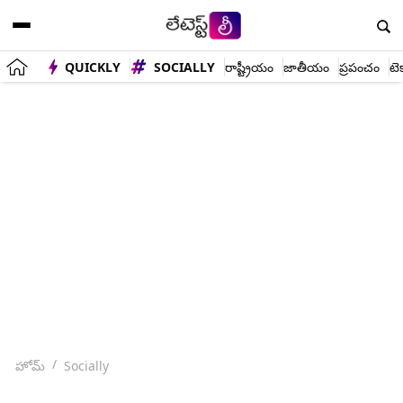
QUICKLY
SOCIALLY
రాష్ట్రీయం
జాతీయం
ప్రపంచం
టె
హోమ్
Socially