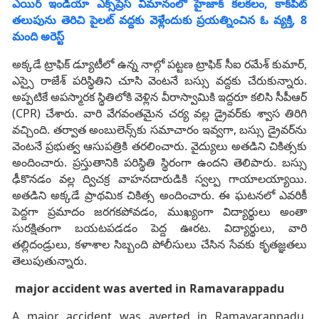
ఎయిర్ ఇండియా ఎక్స్‌ప్రెస్‌ విమానంలో హైజాక్ కలకలం, కాక్‌పిట్
తలుపును తెరిచి పైలట్ వద్దకు వెళ్లేందుకు ప్రయత్నించిన ఓ వ్యక్తి, 8
మంది అరెస్ట్
అక్కడే ట్రాఫిక్ డ్యూటీలో ఉన్న నాల్గో పట్టణ ట్రాఫిక్ సీఐ రమేశ్ కుమార్,
ఎస్సై రాజేశ్ పరిస్థితిని చూసి వెంటనే బస్సు వద్దకు చేరుకున్నారు.
అప్పటికే అపస్మారక స్థితిలోకి వెళ్లిన వీరాస్వామికి ఇద్దరూ కలిసి సీపీఆర్
(CPR) చేశారు. వారి వేగవంతమైన చర్య వల్ల డ్రైవర్‌కు శ్వాస తిరిగి
వచ్చింది. తర్వాత అంబులెన్స్‌కు సమాచారం ఇవ్వగా, బస్సు డ్రైవర్‌ను
వెంటనే ప్రభుత్వ ఆసుపత్రికి తరలించారు. వైద్యులు అతడిని చికిత్సకు
అందించారు. ప్రస్తుతానికి పరిస్థితి స్థిరంగా ఉందని తెలిపారు. బస్సు
ఢీకొనడం వల్ల ద్విచక్ర వాహనదారుడికి స్వల్ప గాయాలయ్యాయి.
అతడిని అక్కడే ప్రాథమిక చికిత్స అందించారు. ఈ ఘటనలో ఎవరికీ
పెద్దగా ప్రమాదం జరగకపోవడం, ముఖ్యంగా విద్యార్థులు అంతా
సురక్షితంగా బయటపడడం పెద్ద ఊరట. విద్యార్థులు, వారి
తల్లిదండ్రులు, కళాశాల సిబ్బంది పోలీసులు చేసిన సేవకు కృతజ్ఞతలు
తెలుపుతున్నారు.
major accident was averted in Ramavarappadu
A major accident was averted in Ramavarappadu,