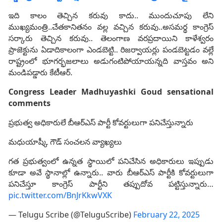
ఇది కాలం తెచ్చిన కరువు కాదు.. ముందుచూపు లేని
ముఖ్యమంత్రి..చేతకానితనం వల్ల వచ్చిన కరువు..అసమర్థ కాంగ్రెస్
సర్కారు తెచ్చిన కరువు.. తెలంగాణ వరప్రదాయిని కాళేశ్వరం
ప్రాజెక్టును ఏడాదికాలంగా ఎండబెట్టి.. రిజర్వాయర్లు పండబెట్టడం వల్లే
రాష్ట్రంలో భూగర్భజలాలు అడుగంటిపోయాయన్నది వాస్తవం అని
మండిపడ్డారు కేటీఆర్.
Congress Leader Madhuyashki Goud sensational
comments
ప్రభుత్వ అధికారులే బీఆర్ఎస్ పార్టీ కోవర్టులుగా పనిచేస్తున్నారు
మధుయాష్కీ గౌడ్ సంచలన వ్యాఖ్యలు
గత ప్రభుత్వంలో ఉన్నత స్థాయిలో పనిచేసిన అధికారులు ఇప్పుడు
కూడా అవే స్థానాల్లో ఉన్నారు.. వారు బీఆర్ఎస్ పార్టీకి కోవర్టులుగా
పనిచేస్తూ కాంగ్రెస్ పార్టీని తప్పుదోవ పట్టిస్తున్నారు…
pic.twitter.com/BnJrKkwVXK
— Telugu Scribe (@TeluguScribe)
February 22, 2025