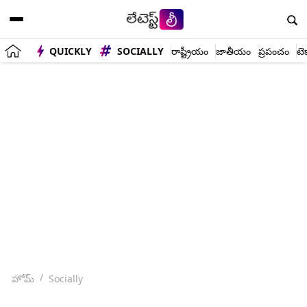
QUICKLY
SOCIALLY
రాష్ట్రీయం
జాతీయం
ప్రపంచం
టె
హోమ్
Socially