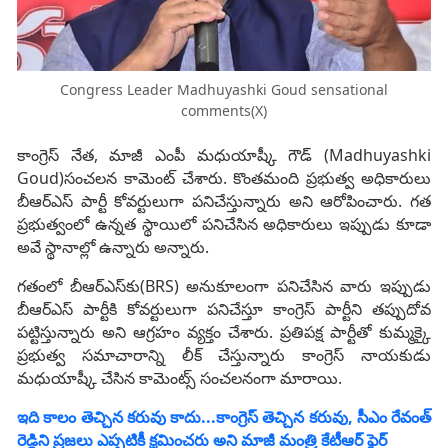
Congress Leader Madhuyashki Goud sensational
comments(X)
కాంగ్రెస్ నేత, మాజీ ఎంపీ మధుయాష్కీ గౌడ్ (Madhuyashki
Goud)సంచలన కామెంట్ చేశారు. కొంతమంది ప్రభుత్వ అధికారులు
బీఆర్ఎస్ పార్టీ కోవర్టులుగా పనిచేస్తున్నారు అని ఆరోపించారు. గత
ప్రభుత్వంలో ఉన్నత స్థాయిలో పనిచేసిన అధికారులు ఇప్పుడు కూడా
అవే స్థానాల్లో ఉన్నారు అన్నారు.
గతంలో బీఆర్ఎస్‌కు(BRS) అనుకూలంగా పనిచేసిన వారు ఇప్పుడు
బీఆర్ఎస్ పార్టీకి కోవర్టులుగా పనిచేస్తూ కాంగ్రెస్ పార్టీని తప్పుదోవ
పట్టిస్తున్నారు అని ఆగ్రహం వ్యక్తం చేశారు. ప్రతిపక్ష పార్టీతో కుమ్మక్కై
ప్రభుత్వ సమాచారాన్ని లీక్ చేస్తున్నారు కాంగ్రెస్ నాయకుడు
మధుయాష్కీ చేసిన కామెంట్స్ సంచలనంగా మారాయి.
ఇది కాలం తెచ్చిన కరువు కాదు...కాంగ్రెస్ తెచ్చిన కరువు, సీఎం రేవంత్
రెడ్డిని ప్రజలు ఎప్పటికీ క్షమించరు అని మాజీ మంత్రి కేటీఆర్ ఫైర్