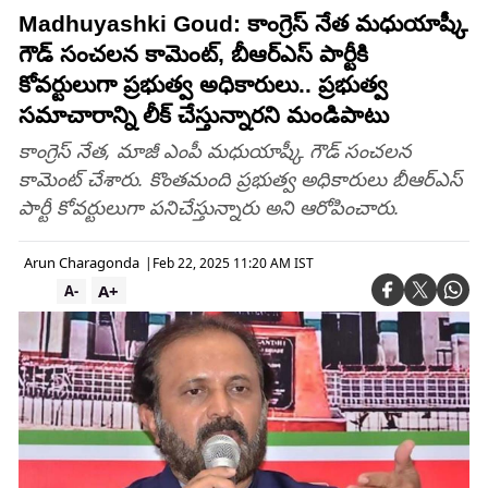
Madhuyashki Goud: కాంగ్రెస్ నేత మధుయాష్కీ
గౌడ్ సంచలన కామెంట్, బీఆర్ఎస్ పార్టీకి
కోవర్టులుగా ప్రభుత్వ అధికారులు.. ప్రభుత్వ
సమాచారాన్ని లీక్ చేస్తున్నారని మండిపాటు
కాంగ్రెస్ నేత, మాజీ ఎంపీ మధుయాష్కీ గౌడ్ సంచలన
కామెంట్ చేశారు. కొంతమంది ప్రభుత్వ అధికారులు బీఆర్ఎస్
పార్టీ కోవర్టులుగా పనిచేస్తున్నారు అని ఆరోపించారు.
Arun Charagonda
|
Feb 22, 2025 11:20 AM IST
A+
A-