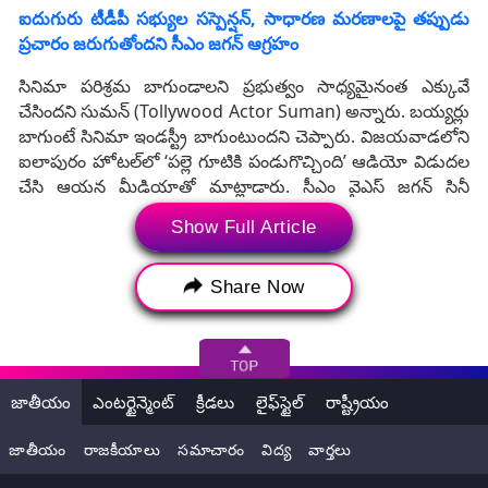
ఐదుగురు టీడీపీ సభ్యుల సస్పెన్షన్‌, సాధారణ మరణాలపై తప్పుడు
ప్రచారం జరుగుతోందని సీఎం జగన్ ఆగ్రహం
సినిమా పరిశ్రమ బాగుండాలని ప్రభుత్వం సాధ్యమైనంత ఎక్కువే
చేసిందని సుమన్‌ (Tollywood Actor Suman) అన్నారు. బయ్యర్లు
బాగుంటే సినిమా ఇండస్ట్రీ బాగుంటుందని చెప్పారు. విజయవాడలోని
ఐలాపురం హోటల్‌లో ‘పల్లె గూటికి పండుగొచ్చింది’ ఆడియో విడుదల
చేసి ఆయన మీడియాతో మాట్లాడారు. సీఎం వైఎస్‌ జగన్‌ సినీ
పరిశ్రమకు చేసిన దానికి తామంతా ధన్యవాదాలు
Show Full Article
తెలుపుతున్నామన్నారు. ఇంకా చేయగలిగినంత చేస్తామని సీఎం
చెప్పారని, ఏపీలో స్టూడియోలు స్థాపించాలని కోరారని అన్నారు.
రాష్ట్రంలో మంచి షూటింగ్‌ స్పాట్‌లు ఉన్నాయని చెప్పారు.
Share Now
జాతీయం
ఎంటర్టైన్మెంట్
క్రీడలు
లైఫ్‌స్టైల్
రాష్ట్రీయం
జాతీయం
రాజకీయాలు
సమాచారం
విద్య
వార్తలు