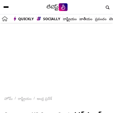
QUICKLY
SOCIALLY
రాష్ట్రీయం
జాతీయం
ప్రపంచం
టె
హోమ్
రాష్ట్రీయం
ఆంధ్ర ప్రదేశ్