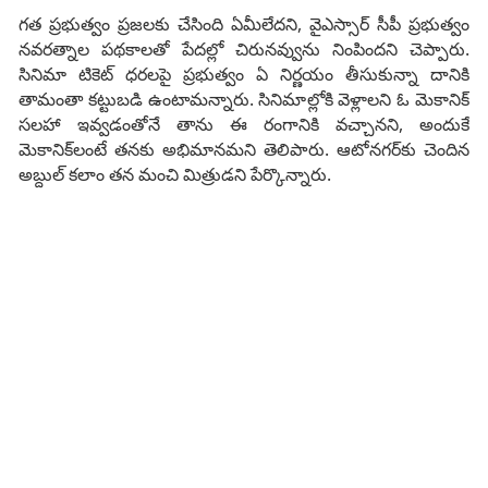
గత ప్రభుత్వం ప్రజలకు చేసింది ఏమీలేదని, వైఎస్సార్‌ సీపీ ప్రభుత్వం
నవరత్నాల పథకాలతో పేదల్లో చిరునవ్వును నింపిందని చెప్పారు.
సినిమా టికెట్‌ ధరలపై ప్రభుత్వం ఏ నిర్ణయం తీసుకున్నా దానికి
తామంతా కట్టుబడి ఉంటామన్నారు. సినిమాల్లోకి వెళ్లాలని ఓ మెకానిక్‌
సలహా ఇవ్వడంతోనే తాను ఈ రంగానికి వచ్చానని, అందుకే
మెకానిక్‌లంటే తనకు అభిమానమని తెలిపారు. ఆటోనగర్‌కు చెందిన
అబ్దుల్‌ కలాం తన మంచి మిత్రుడని పేర్కొన్నారు.