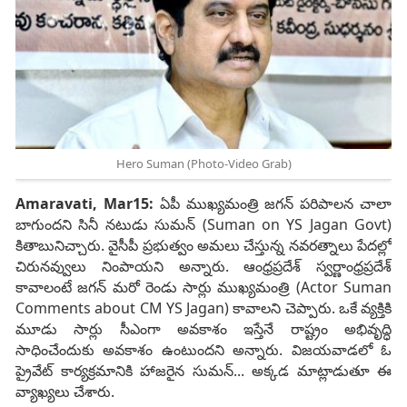
Hero Suman (Photo-Video Grab)
Amaravati, Mar15:
ఏపీ ముఖ్యమంత్రి జగన్ పరిపాలన చాలా
బాగుందని సినీ నటుడు సుమన్ (Suman on YS Jagan Govt)
కితాబునిచ్చారు. వైసీపీ ప్రభుత్వం అమలు చేస్తున్న నవరత్నాలు పేదల్లో
చిరునవ్వులు నింపాయని అన్నారు. ఆంధ్రప్రదేశ్ స్వర్ణాంధ్రప్రదేశ్
కావాలంటే జగన్ మరో రెండు సార్లు ముఖ్యమంత్రి (Actor Suman
Comments about CM YS Jagan) కావాలని చెప్పారు. ఒకే వ్యక్తికి
మూడు సార్లు సీఎంగా అవకాశం ఇస్తేనే రాష్ట్రం అభివృద్ధి
సాధించేందుకు అవకాశం ఉంటుందని అన్నారు. విజయవాడలో ఓ
ప్రైవేట్ కార్యక్రమానికి హాజరైన సుమన్... అక్కడ మాట్లాడుతూ ఈ
వ్యాఖ్యలు చేశారు.