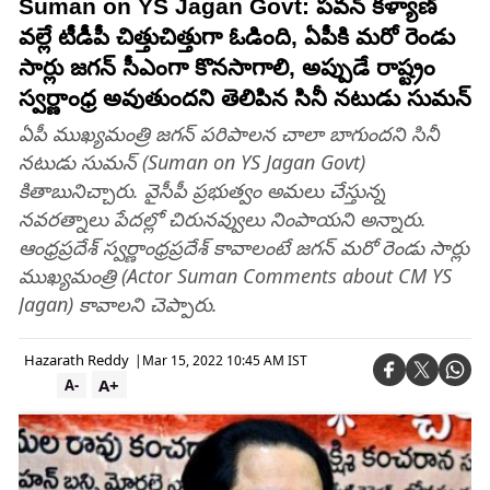
Suman on YS Jagan Govt: పవన్ కళ్యాణ్
వల్లే టీడీపీ చిత్తుచిత్తుగా ఓడింది, ఏపీకి మరో రెండు
సార్లు జగన్‌ సీఎంగా కొనసాగాలి, అప్పుడే రాష్ట్రం
స్వర్ణాంధ్ర అవుతుందని తెలిపిన సినీ నటుడు సుమన్
ఏపీ ముఖ్యమంత్రి జగన్ పరిపాలన చాలా బాగుందని సినీ
నటుడు సుమన్ (Suman on YS Jagan Govt)
కితాబునిచ్చారు. వైసీపీ ప్రభుత్వం అమలు చేస్తున్న
నవరత్నాలు పేదల్లో చిరునవ్వులు నింపాయని అన్నారు.
ఆంధ్రప్రదేశ్ స్వర్ణాంధ్రప్రదేశ్ కావాలంటే జగన్ మరో రెండు సార్లు
ముఖ్యమంత్రి (Actor Suman Comments about CM YS
Jagan) కావాలని చెప్పారు.
Hazarath Reddy
|
Mar 15, 2022 10:45 AM IST
A+
A-