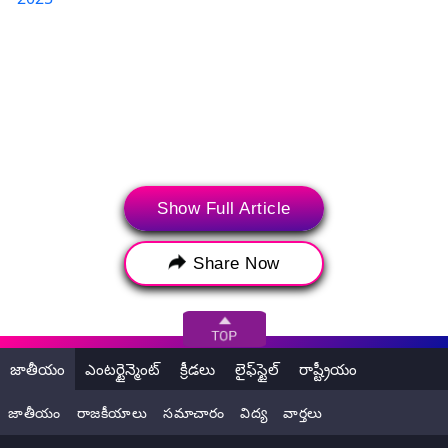
Show Full Article
Share Now
(ట్విట్టర్, ఇన్‌స్టాగ్రామ్ మరియు యూట్యూబ్‌తో సహా సోషల్ మీడియా
ప్రపంచం నుండి సరికొత్త బ్రేకింగ్ న్యూస్, వైరల్ వార్తలకు సంబంధించిన
సమాచారం సోషల్ మీడియా మీకు అందిస్తోంది. పై పోస్ట్ యూజర్
జాతీయం
ఎంటర్టైన్మెంట్
క్రీడలు
లైఫ్‌స్టైల్
రాష్ట్రీయం
యొక్క సోషల్ మీడియా ఖాతా నుండి నేరుగా పొందుపరచడం
జరిగింది. లేటెస్ట్‌లీ సిబ్బంది ఈ కంటెంట్ బాడీని సవరించలేదు లేదా
జాతీయం
రాజకీయాలు
సమాచారం
విద్య
వార్తలు
సవరించకపోవచ్చు. సోషల్ మీడియా పోస్ట్‌లో కనిపించే అభిప్రాయాలు
మరియు వాస్తవాలు లేటెస్ట్‌లీ అభిప్రాయాలను ప్రతిబింబించవు, అలాగే