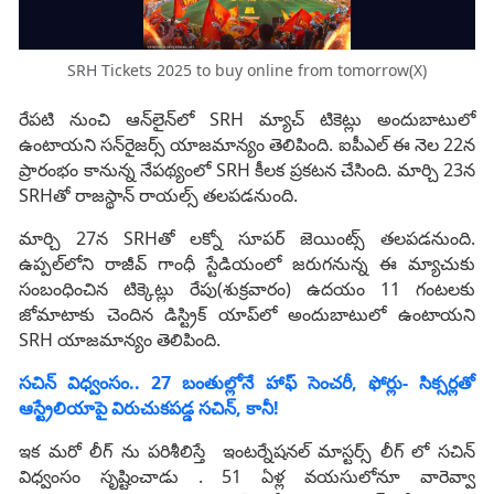
SRH Tickets 2025 to buy online from tomorrow(X)
రేపటి నుంచి ఆన్‌లైన్‌లో SRH మ్యాచ్ టికెట్లు అందుబాటులో
ఉంటాయని సన్‌రైజర్స్ యాజమాన్యం తెలిపింది. ఐపీఎల్ ఈ నెల 22న
ప్రారంభం కానున్న నేపథ్యంలో SRH కీలక ప్రకటన చేసింది. మార్చి 23న
SRHతో రాజస్థాన్ రాయల్స్ తలపడనుంది.
మార్చి 27న SRHతో లక్నో సూపర్ జెయింట్స్ తలపడనుంది.
ఉప్పల్‌లోని రాజీవ్ గాంధీ స్టేడియంలో జరుగనున్న ఈ మ్యాచుకు
సంబంధించిన టిక్కెట్లు రేపు(శుక్రవారం) ఉదయం 11 గంటలకు
జోమాటాకు చెందిన డిస్ట్రిక్ యాప్‌లో అందుబాటులో ఉంటాయని
SRH యాజమాన్యం తెలిపింది.
సచిన్ విధ్వంసం.. 27 బంతుల్లోనే హాఫ్ సెంచరీ, ఫోర్లు- సిక్సర్లతో
ఆస్ట్రేలియాపై విరుచుకపడ్డ సచిన్, కానీ!
ఇక మరో లీగ్ ను పరిశీలిస్తే ఇంటర్నేషనల్ మాస్టర్స్ లీగ్ లో సచిన్
విధ్వంసం సృష్టించాడు . 51 ఏళ్ల వయసులోనూ వారెవ్వా