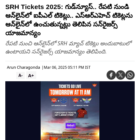
SRH Tickets 2025: గుడ్‌న్యూస్.. రేపటి నుండి
ఆన్‌లైన్‌లో ఐపీఎల్ టికెట్లు.. ఎస్‌ఆర్‌ఎహెచ్‌ టికెట్లను
ఆన్‌లైన్‌లో ఉంచుతున్నట్లు తెలిపిన సన్‌రైజర్స్
యాజమాన్యం
రేపటి నుంచి ఆన్‌లైన్‌లో SRH మ్యాచ్ టికెట్లు అందుబాటులో
ఉంటాయని సన్‌రైజర్స్ యాజమాన్యం తెలిపింది.
Arun Charagonda
|
Mar 06, 2025 05:11 PM IST
A+
A-