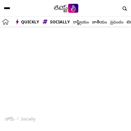
QUICKLY
SOCIALLY
రాష్ట్రీయం
జాతీయం
ప్రపంచం
టె
హోమ్
Socially