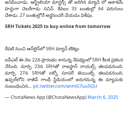
అనిపించాడు. ఆస్ట్రేలియా మాస్టర్స్ తో జరిగిన మ్యాచ్ లో ఆకాశమే
హద్దుగా చెలరేగాడు సచిన్. కేవలం 33 బంతుల్లో 64 పరుగులు
చేశాడు. 27 బంతుల్లోనే అర్థసెంచరీ చేయడం విశేషం.
SRH Tickets 2025 to buy online from tomorrow
రేపటి నుంచి ఆన్‌లైన్‌లో SRH మ్యాచ్ టికెట్లు
ఐపీఎల్ ఈ నెల 22న ప్రారంభం కానున్న నేపథ్యంలో SRH కీలక ప్రకటన
చేసింది. మార్చి 23న SRHతో రాజస్థాన్ రాయల్స్ తలపడనుంది.
మార్చి 27న SRHతో లక్నో సూపర్ జెయింట్స్ తలపడనుంది.
ఉప్పల్‌లోని రాజీవ్ గాంధీ స్టేడియంలో జరుగనున్న ఈ మ్యాచుకు
సంబంధించిన…
pic.twitter.com/anmG7uu5QU
— ChotaNews App (@ChotaNewsApp)
March 6, 2025