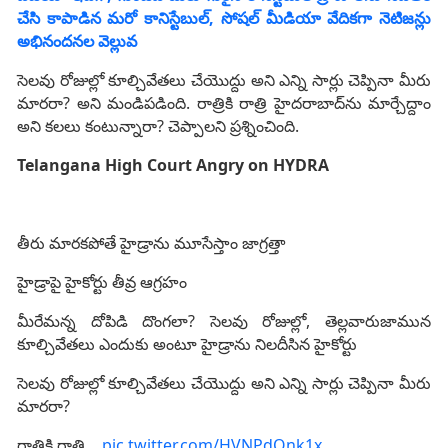
చేసి కాపాడిన మరో కానిస్టేబుల్, సోషల్ మీడియా వేదికగా నెటిజన్లు
అభినందనల వెల్లువ
సెలవు రోజుల్లో కూల్చివేతలు చేయొద్దు అని ఎన్ని సార్లు చెప్పినా మీరు
మారరా? అని మండిపడింది. రాత్రికి రాత్రి హైదరాబాద్‌ను మార్చేద్దాం
అని కలలు కంటున్నారా? చెప్పాలని ప్రశ్నించింది.
Telangana High Court Angry on HYDRA
తీరు మారకపోతే హైడ్రాను మూసేస్తాం జాగ్రత్తా
హైడ్రాపై హైకోర్టు తీవ్ర ఆగ్రహం
మీరేమన్న దోపిడి దొంగలా? సెలవు రోజుల్లో, తెల్లవారుజామున
కూల్చివేతలు ఎందుకు అంటూ హైడ్రాను నిలదీసిన హైకోర్టు
సెలవు రోజుల్లో కూల్చివేతలు చేయొద్దు అని ఎన్ని సార్లు చెప్పినా మీరు
మారరా?
రాత్రికి రాత్రి…
pic.twitter.com/HVNPdOnk1x