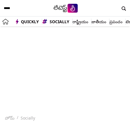
QUICKLY
SOCIALLY
రాష్ట్రీయం
జాతీయం
ప్రపంచం
టె
హోమ్
Socially