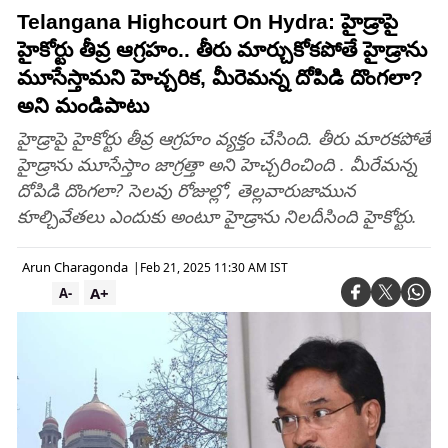
Telangana Highcourt On Hydra: హైడ్రాపై
హైకోర్టు తీవ్ర ఆగ్రహం.. తీరు మార్చుకోకపోతే హైడ్రాను
మూసేస్తామని హెచ్చరిక, మీరెమన్న దోపిడి దొంగలా?
అని మండిపాటు
హైడ్రాపై హైకోర్టు తీవ్ర ఆగ్రహం వ్యక్తం చేసింది. తీరు మారకపోతే
హైడ్రాను మూసేస్తాం జాగ్రత్తా అని హెచ్చరించింది . మీరేమన్న
దోపిడి దొంగలా? సెలవు రోజుల్లో, తెల్లవారుజామున
కూల్చివేతలు ఎందుకు అంటూ హైడ్రాను నిలదీసింది హైకోర్టు.
Arun Charagonda
|
Feb 21, 2025 11:30 AM IST
A+
A-