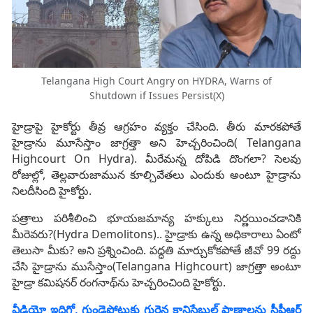
Telangana High Court Angry on HYDRA, Warns of
Shutdown if Issues Persist(X)
హైడ్రాపై హైకోర్టు తీవ్ర ఆగ్రహం వ్యక్తం చేసింది. తీరు మారకపోతే
హైడ్రాను మూసేస్తాం జాగ్రత్తా అని హెచ్చరించింది( Telangana
Highcourt On Hydra). మీరేమన్న దోపిడి దొంగలా? సెలవు
రోజుల్లో, తెల్లవారుజామున కూల్చివేతలు ఎందుకు అంటూ హైడ్రాను
నిలదీసింది హైకోర్టు.
పత్రాలు పరిశీలించి భూయజమాన్య హక్కులు నిర్ణయించడానికి
మీరెవరు?(Hydra Demolitons).. హైడ్రాకు ఉన్న అధికారాలు ఏంటో
తెలుసా మీకు? అని ప్రశ్నించింది. పద్ధతి మార్చుకోకపోతే జీవో 99 రద్దు
చేసి హైడ్రాను ముసేస్తాం(Telangana Highcourt) జాగ్రత్తా అంటూ
హైడ్రా కమిషనర్ రంగనాథ్‌ను హెచ్చరించింది హైకోర్టు.
వీడియో ఇదిగో, గుండెపోటుకు గురైన కానిస్టేబుల్ ప్రాణాలను సీపీఆర్