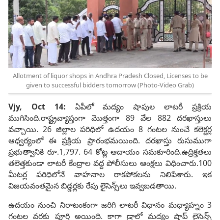
Allotment of liquor shops in Andhra Pradesh Closed, Licenses to be
given to successful bidders tomorrow (Photo-Video Grab)
Vjy, Oct 14:
ఏపీలో మద్యం షాపుల లాటరీ ప్రక్రియ
ముగిసింది.రాష్ట్రవ్యాప్తంగా మొత్తంగా 89 వేల 882 దరఖాస్తులు
వచ్చాయి. 26 జిల్లాల పరిధిలో ఉదయం 8 గంటల నుంచే కలెక్టర్ల
ఆధ్వర్యంలో ఈ ప్రక్రియ ప్రారంభమయింది. దరఖాస్తు రుసుముగా
ప్రభుత్వానికి రూ.1,797. 64 కోట్ల ఆదాయం సమకూరింది.ఉద్రిక్తతలు
తలెత్తకుండా లాటరీ కేంద్రాల వద్ద పోలీసులు ఆంక్షలు విధించారు.100
మీటర్ల పరిధిలోనే వాహనాల రాకపోకలను నిలిపేశారు. ఇక
విజయవంతమైన బిడ్డర్లకు రేపు లైసెన్స్‌లు ఇవ్వబడతాయి.
ఉదయం నుంచి నిరాటంకంగా జరిగి లాటరీ విధానం మధ్యాహ్నం 3
గంటల వరకు పూర్తి అయింది. కాగా డ్రాలో మద్యం షాప్ లైసెన్స్