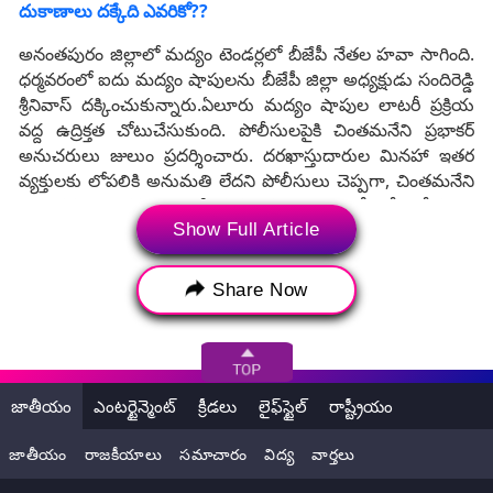
దుకాణాలు దక్కేది ఎవరికో??
అనంతపురం జిల్లాలో మద్యం టెండర్లలో బీజేపీ నేతల హవా సాగింది.
ధర్మవరంలో ఐదు మద్యం షాపులను బీజేపీ జిల్లా అధ్యక్షుడు సందిరెడ్డి
శ్రీనివాస్ దక్కించుకున్నారు.ఏలూరు మద్యం షాపుల లాటరీ ప్రక్రియ
వద్ద ఉద్రిక్తత చోటుచేసుకుంది. పోలీసులపైకి చింతమనేని ప్రభాకర్‌
అనుచరులు జులుం ప్రదర్శించారు. దరఖాస్తుదారుల మినహా ఇతర
వ్యక్తులకు లోపలికి అనుమతి లేదని పోలీసులు చెప్పగా, చింతమనేని
అనుచరులు దౌర్జన్యంగా వెళ్లేందుకు యత్నించారు. దీంతో పోలీసులు,
చింతమనేని అనుచరులకు మధ్య తీవ్రవాగ్వాదం జరిగింది. చలసాని
Show Full Article
గార్డెన్‌లో జిల్లాకు సంబంధించి 144 దుకాణాలకు లాటరీ ప్రక్రియ
జరిగింది.
Share Now
జాతీయం
ఎంటర్టైన్మెంట్
క్రీడలు
లైఫ్‌స్టైల్
రాష్ట్రీయం
జాతీయం
రాజకీయాలు
సమాచారం
విద్య
వార్తలు