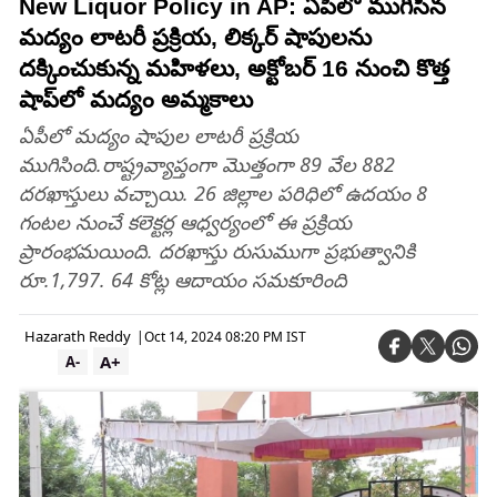
New Liquor Policy in AP: ఏపీలో ముగిసిన
మద్యం లాటరీ ప్రక్రియ, లిక్కర్ షాపులను
దక్కించుకున్న మహిళలు, అక్టోబర్ 16 నుంచి కొత్త
షాప్‌లో మద్యం అమ్మకాలు
ఏపీలో మద్యం షాపుల లాటరీ ప్రక్రియ
ముగిసింది.రాష్ట్రవ్యాప్తంగా మొత్తంగా 89 వేల 882
దరఖాస్తులు వచ్చాయి. 26 జిల్లాల పరిధిలో ఉదయం 8
గంటల నుంచే కలెక్టర్ల ఆధ్వర్యంలో ఈ ప్రక్రియ
ప్రారంభమయింది. దరఖాస్తు రుసుముగా ప్రభుత్వానికి
రూ.1,797. 64 కోట్ల ఆదాయం సమకూరింది
Hazarath Reddy
|
Oct 14, 2024 08:20 PM IST
A+
A-