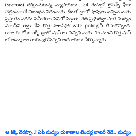
(దుకాణం) దక్కించుకున్న వ్యాపారులు.. 24 గంటల్లో లైసెన్స్ ఫీజు
చెల్లించాలనే నిబంధన విధించారు. దీంతో డ్రాలో షాపులు వచ్చిన వారు
ప్రస్తుతం నగదు సమీకరణ పనిలో పడ్డారు. గత ప్రభుత్వం పాత మద్యం
పాలసీని రద్దు చేసి కొత్త పాలసీ(Private policy)నీ తీసుకొచ్చింది.
కాగా ఈ రోజు లక్కీ డ్రాలో షాప్ లు వచ్చిన వారు. 16 నుంచి కొత్త షాప్
లో అమ్మకాలు జరుపుకోవచ్చని అధికారులు పేర్కొన్నారు.
ఆ కిక్కే వేరప్పా..! ఏపీ మద్యం దుకాణాల టెండర్ల లాటరీ నేడే.. మద్యం