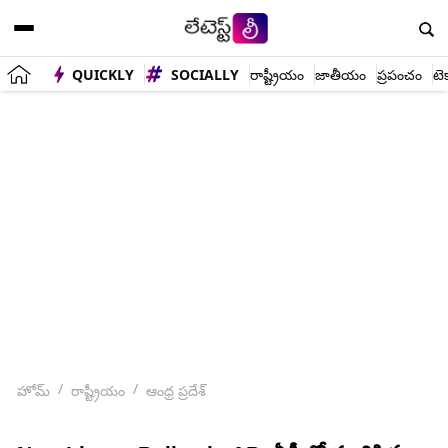
QUICKLY
SOCIALLY
రాష్ట్రీయం
జాతీయం
ప్రపంచం
టె
హోమ్
రాష్ట్రీయం
ఆంధ్ర ప్రదేశ్