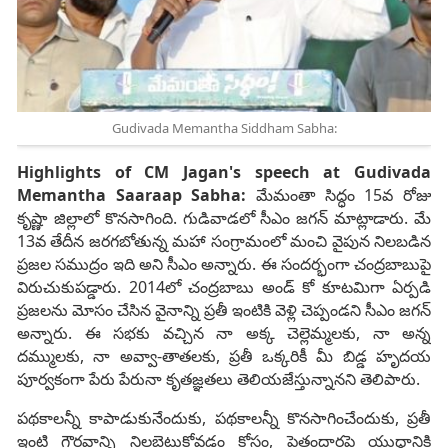
Gudivada Memantha Siddham Sabha:
Highlights of CM Jagan's speech at Gudivada
Memantha Saaraap Sabha:
మేమంతా సిద్ధం 15వ రోజు
కృష్ణా జిల్లాలో కొనసాగింది. గుడివాడలో సీఎం జగన్ మాట్లాడారు. మే
13వ తేదీన జరగబోతున్న మహా సంగ్రామంలో మంచి వైపున నిలబడిన
ప్రజల సముద్రం ఇది అని సీఎం అన్నారు. ఈ సందర్భంగా చంద్రబాబుపై
విరుచుకుపడ్డారు. 2014లో చంద్రబాబు అండ్‌ కో కూటమిగా ఏర్పడి
ప్రజలను మోసం చేసిన వైనాన్ని ప్రతీ ఇంటికి వెళ్లి చెప్పండని సీఎం జగన్
అన్నారు. ఈ సభకు వచ్చిన నా అక్క చెల్లెమ్మలకు, నా అన్న
దమ్ములకు, నా అవ్వా-తాతలకు, ప్రతీ ఒక్కరికీ మీ బిడ్డ హృదయ
పూర్వకంగా పేరు పేరునా కృతజ్ఞతలు తెలియజేస్తున్నానని తెలిపారు.
పథకాలన్నీ కాపాడుకునేందుకు, పథకాలన్నీ కొనసాగించేందుకు, ప్రతీ
ఇంటి గౌరవాన్ని నిలబెట్టుకోవడం కోసం, పెత్తందార్లపై యుద్ధానికి