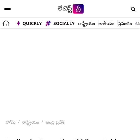
QUICKLY
SOCIALLY
రాష్ట్రీయం
జాతీయం
ప్రపంచం
టె
హోమ్
రాష్ట్రీయం
ఆంధ్ర ప్రదేశ్