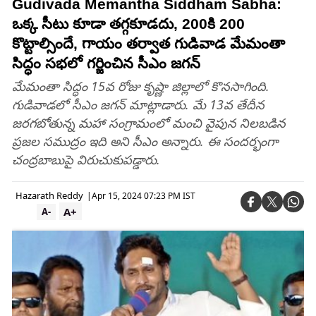
Gudivada Memantha Siddham Sabha:
ఒక్క సీటు కూడా తగ్గకూడదు, 200కి 200
కొట్టాల్సిందే, గాయం తర్వాత గుడివాడ మేమంతా
సిద్ధం సభలో గర్జించిన సీఎం జగన్
మేమంతా సిద్ధం 15వ రోజు కృష్ణా జిల్లాలో కొనసాగింది.
గుడివాడలో సీఎం జగన్ మాట్లాడారు. మే 13వ తేదీన
జరగబోతున్న మహా సంగ్రామంలో మంచి వైపున నిలబడిన
ప్రజల సముద్రం ఇది అని సీఎం అన్నారు. ఈ సందర్భంగా
చంద్రబాబుపై విరుచుకుపడ్డారు.
Hazarath Reddy
|
Apr 15, 2024 07:23 PM IST
A+
A-