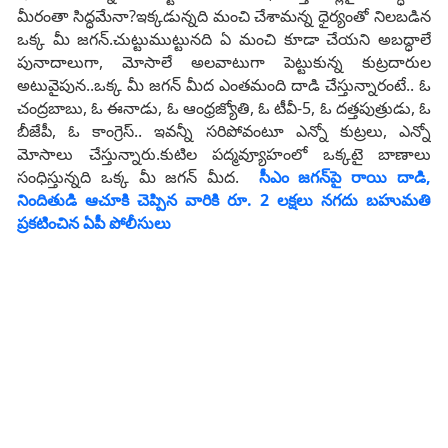
మీరంతా సిద్ధమేనా?ఇక్కడున్నది మంచి చేశామన్న ధైర్యంతో నిలబడిన
ఒక్క మీ జగన్‌.చుట్టుముట్టునది ఏ మంచి కూడా చేయని అబద్ధాలే
పునాదాలుగా, మోసాలే అలవాటుగా పెట్టుకున్న కుట్రదారుల
అటువైపున..ఒక్క మీ జగన్‌ మీద ఎంతమంది దాడి చేస్తున్నారంటే.. ఓ
చంద్రబాబు, ఓ ఈనాడు, ఓ ఆంధ్రజ్యోతి, ఓ టీవీ-5, ఓ దత్తపుత్రుడు, ఓ
బీజేపీ, ఓ కాంగ్రెస్‌.. ఇవన్నీ సరిపోవంటూ ఎన్నో కుట్రలు, ఎన్నో
మోసాలు చేస్తున్నారు.కుటిల పద్మవ్యూహంలో ఒక్కటై బాణాలు
సంధిస్తున్నది ఒక్క మీ జగన్‌ మీద.
సీఎం జగన్‌పై రాయి దాడి,
నిందితుడి ఆచూకి చెప్పిన వారికి రూ. 2 లక్షలు నగదు బహుమతి
ప్రకటించిన ఏపీ పోలీసులు