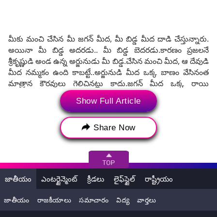
మీకు మంచి చేసిన మీ జగన్‌ మీద, మీ బిడ్డ మీద దాడి చేస్తున్నారు.
అయినా మీ బిడ్డ అదరడు.. మీ బిడ్డ బెదరడు.కారణం ప్రజలనే
శ్రీకృష్ణుడి అండ ఉన్న అర్జునుడు మీ బిడ్డ.చేసిన మంచి మీద, ఆ దేవుడి
మీద నమ్మకం ఉంది కాబట్టే..అర్జునుడి మీద ఒక్క బాణం వేసినంత
మాత్రాన కౌరవులు గెలిచినట్లు కాదు.జగన్‌ మీద ఒక్క రాయి
విసిరినంత మాత్రానా జరగబోయే ఎన్నికల కురుక్షేత్రంలో ఆ దుష్ట
Show Full Article
చతుష్టయం ఓటమిని, ఆ పెత్తందారుల ఓటమిని, మన పేదల ప్రభుత్వం
గెలుపును ఎవ్వరూ ఆపలేరు.ఇలాంటి దాడుల వల్ల నా సంకల్పం చెక్కు
చెదరదని సీఎం జగన్ అన్నారు.
Share Now
నుదుటి మీద వారు చేసిన గాయంతో బయటపడ్డానంటే అంటే దానర్థం.
దేవుడు మీ బిడ్డ విషయంలో ఇంకా పెద్ద స్క్రిప్ట్‌ రాశాడు అని దానర్థం.
నా నుదుటి మీద వారు చేసిన గాయం బహుశా 10 రోజుల్లో
జాతీయం
ఎంటర్టైన్మెంట్
క్రీడలు
లైఫ్‌స్టైల్
రాష్ట్రీయం
తగ్గిపోతుందేమో కానీ, పేదల విషయంలో చంద్రబాబు చేసిన గాయాలు
ఎప్పటికీ మానవు.మీకు సేవ చేయాలన్న సంకల్పం మరింత
జాతీయం
రాజకీయాలు
సమాచారం
విద్య
వార్తలు
పెరుగుతుందే తప్పా ఏ మాత్రం తగ్గదున్నారు.
గాయం తర్వాత సీఎం
జగన్ లేటెస్ట్ వీడియో ఇదిగో, గన్నవరంలో పార్టీ నేతలతో భేటీ అయిన