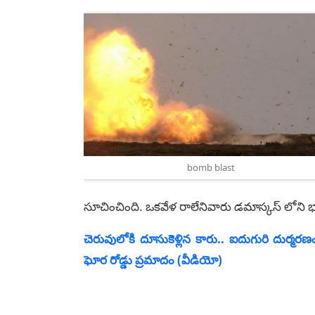
bomb blast
సూచించింది. ఒకవేళ రాలేనివారు డమాస్కస్‌ లోన
చెరువులోకి దూసుకెళ్లిన కారు.. ఐదుగురి దుర్మ‌ర‌ణం
ఘోర రోడ్డు ప్రమాదం (వీడియో)