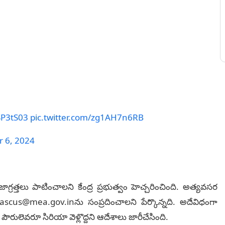
SP3tS03
pic.twitter.com/zg1AH7n6RB
 6, 2024
ాగ్రత్తలు పాటించాలని కేంద్ర ప్రభుత్వం హెచ్చరించింది. అత్యవసర
s@mea.gov.inను సంప్రదించాలని పేర్కొన్నది. అదేవిధంగా
పౌరులెవరూ సిరియా వెళ్లొద్దని ఆదేశాలు జారీచేసింది.