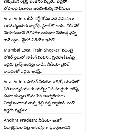
చిక్కుకుని రిటైర్డ్ ఇంజినీర్ మృతి.. భద్రతా
లోపాలపై విచారణ జరుపుతున్న పోలీసులు
Viral Video: బీపీ టెస్ట్‌ కోసం పది నిమిషాలు
ఆగమన్నందుకు డాక్టర్‌పై స్టూల్‌తో దాడి.. బీపీ చెక్
చేయకుండానే తేలిపోయిందంటూ నెటిజన్ల ఫన్నీ
కామెంట్లు.. వైరల్ వీడియో ఇదిగో..
Mumbai Local Train Shocker: ముంబై
లోకల్ రైలులో షాకింగ్ ఘటన.. ప్రయాణికుడిపై
ఇద్దరు ట్రాన్స్‌జెండర్లు దాడి.. వీడియో వైరల్
కావడంతో ఇద్దరు అరెస్ట్..
Viral Video: షాకింగ్ వీడియో ఇదిగో, యూపీలో
ఫేక్ అంత్యక్రియలకు యత్నించిన ముగ్గురు అరెస్ట్,
బీమా డబ్బుల కోసం ఫేక్ అంత్యక్రియలు
నిర్వహించాలనుకున్న ఢిల్లీ వస్త్ర వ్యాపారి, మరో
ఇద్దరు వ్యక్తులు
Andhra Pradesh: వీడియో ఇదిగో,
విద్యార్థినుల పట్ల అసభ్యంగా ప్రవర్తించాడని