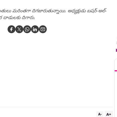
థితులు మరింతగా దిగజారుతున్నాయి. అధ్యక్షుడు బషర్‌-అల్‌-
ర దాడులకు దిగారు.
T
A+
A-