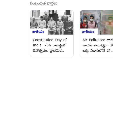
సంబంధిత వార్తలు
జాతీయం
జాతీయం
Constitution Day of
Air Pollution: బా
India: 75వ రాజ్యాంగ
వాయు కాలుష్యం.. 2
దినోత్సవం, ప్రాథమిక
ఒక్క ఏడాదిలోనే 21
హక్కులు- భారత పౌరులకు
లక్షలమంది మరణం..
అందించిన గొప్ప వరం,
అమెరికా హెల్త్‌ ఎఫెక్ట్స్
ప్రజాస్వామ్యానికి
స్టిట్యూట్‌ సంస్థ వెల్లడి
మూలస్తంభంలా భావ
వ్యక్తీకరణ స్వేచ్ఛ