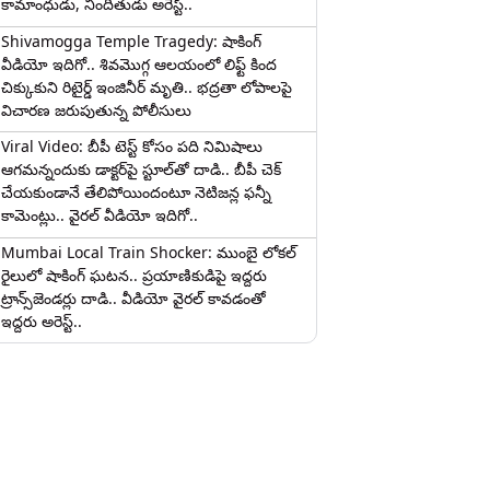
కామాంధుడు, నిందితుడు అరెస్ట్..
Shivamogga Temple Tragedy: షాకింగ్
వీడియో ఇదిగో.. శివమొగ్గ ఆలయంలో లిఫ్ట్ కింద
చిక్కుకుని రిటైర్డ్ ఇంజినీర్ మృతి.. భద్రతా లోపాలపై
విచారణ జరుపుతున్న పోలీసులు
Viral Video: బీపీ టెస్ట్‌ కోసం పది నిమిషాలు
ఆగమన్నందుకు డాక్టర్‌పై స్టూల్‌తో దాడి.. బీపీ చెక్
చేయకుండానే తేలిపోయిందంటూ నెటిజన్ల ఫన్నీ
కామెంట్లు.. వైరల్ వీడియో ఇదిగో..
Mumbai Local Train Shocker: ముంబై లోకల్
రైలులో షాకింగ్ ఘటన.. ప్రయాణికుడిపై ఇద్దరు
ట్రాన్స్‌జెండర్లు దాడి.. వీడియో వైరల్ కావడంతో
ఇద్దరు అరెస్ట్..