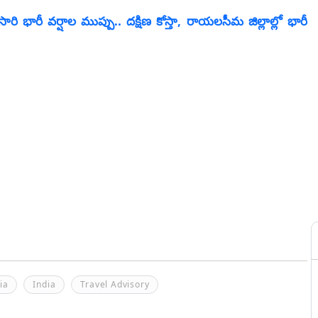
భారీ వర్షాల ముప్పు.. దక్షిణ కోస్తా, రాయలసీమ జిల్లాల్లో భారీ
ia
India
Travel Advisory