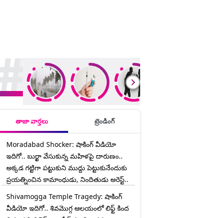
rending Stories
తాజా వార్తలు
ట్రెండింగ్
Moradabad Shocker: షాకింగ్ వీడియో
ఇదిగో.. బుర్ఖా వేసుకున్న మహిళపై దారుణం..
అక్కడ గట్టిగా పట్టుకుని ముద్దు పెట్టుకునేందుకు
ప్రయత్నించిన కామాంధుడు, నిందితుడు అరెస్ట్..
Shivamogga Temple Tragedy: షాకింగ్
వీడియో ఇదిగో.. శివమొగ్గ ఆలయంలో లిఫ్ట్ కింద