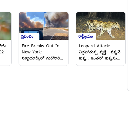
ప్రపంచం
రాష్ట్రీయం
బోయ్
Fire Breaks Out In
Leopard Attack:
021
New York:
నిద్రపోతున్న వ్యక్తి.. పక్కనే
న్యూయార్క్‌లో మరోసారి
కుక్క.. ఇంతలో కుక్కను
కార్చిచ్చు .. లాంగ్
నోటకరుచుకొని పోయిన
‌ ఇన్‌
ఐలాండ్‌లో భారీగా
చిరుత.. గగుర్పొడిచే
ఎగిసిపడుతున్న మంటలు,
వీడియో ఇదిగో..!
హెలికాప్టర్ల సాయంతో
మంటలు ఆర్పేందుకు
శ్రమిస్తున్న సిబ్బంది,
వీడియో