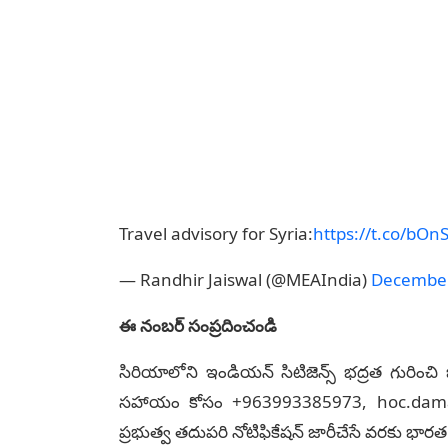
Travel advisory for Syria:
https://t.co/bOn
— Randhir Jaiswal (@MEAIndia)
December
ఈ నంబర్ సంప్రదించండి
సిరియాలోని ఇండియన్ సిటిజెన్స్ భద్రత గురించి జ
సహాయం కోసం +963993385973, hoc.damascu
ప్రభుత్వ తదుపరి నోటిఫికేషన్‌ జారీచేసే వరకు భారత 