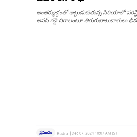
అంతర్యుద్ధంతో అట్టుడుకుతున్న సిరియాలో పరిస్
అసద్‌ గద్దె దిగాలంటూ తిరుగుబాటుదారులు భీక
ప్రపంచం
Rudra
|
Dec 07, 2024 10:07 AM IST