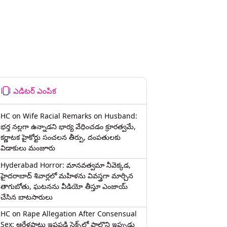
ఎడిటర్ ఎంపిక
HC on Wife Racial Remarks on Husband:
భర్త న‌ల్ల‌గా ఉన్నాడ‌ని భార్య వేధించ‌డం క్రూర‌త్వ‌మే,
కర్ణాటక హైకోర్టు సంచలన తీర్పు, దంపతులకు
విడాకులు మంజూరు
Hyderabad Horror: మానవత్వమా నీవెక్కడ,
హైదరాబాద్ శివార్లలో మహిళను వివస్త్రగా మార్చిన
తాగుబోతు, ఘటనను వీడియో తీస్తూ ఎంజాయ్
చేసిన బాటసారులు
HC on Rape Allegation After Consensual
Sex: ఆరేళ్లపాటు ఇష్టపడి సెక్స్‌లో పాల్గొని ఇప్పుడు