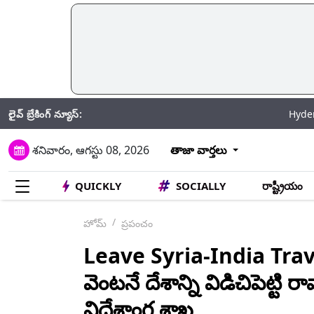
లైవ్ బ్రేకింగ్ న్యూస్:
Hyderabad Heavy R
శనివారం, ఆగస్టు 08, 2026
తాజా వార్తలు
QUICKLY
SOCIALLY
రాష్ట్రీయం
హోమ్
ప్రపంచం
Leave Syria-India Trav
వెంటనే దేశాన్ని విడిచిపెట్టి 
విదేశాంగ శాఖ