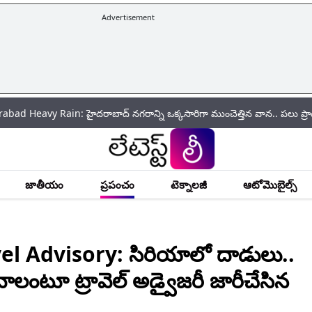
Advertisement
ain: హైదరాబాద్‌ నగరాన్ని ఒక్కసారిగా ముంచెత్తిన వాన.. పలు ప్రాంతాల్లో భారీగా
జాతీయం
ప్రపంచం
టెక్నాలజీ
ఆటోమొబైల్స్
el Advisory: సిరియాలో దాడులు..
రావాలంటూ ట్రావెల్‌ అడ్వైజరీ జారీచేసిన