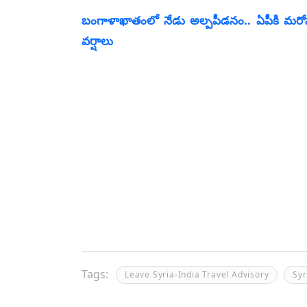
బంగాళాఖాతంలో నేడు అల్పపీడనం.. ఏపీకి మరోసారి 
వర్షాలు
Tags:
Leave Syria-India Travel Advisory
Syr