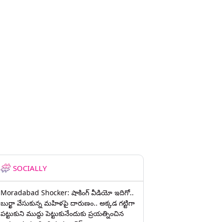
SOCIALLY
Moradabad Shocker: షాకింగ్ వీడియో ఇదిగో..
బుర్ఖా వేసుకున్న మహిళపై దారుణం.. అక్కడ గట్టిగా
పట్టుకుని ముద్దు పెట్టుకునేందుకు ప్రయత్నించిన