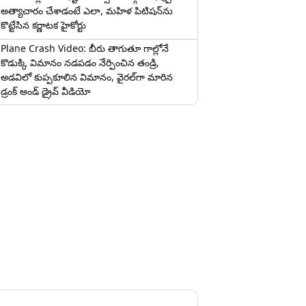
అత్యాచారం చేశాడంటే ఎలా, మహిళ పిటిషన్‌ను
కొట్టేసిన కర్ణాటక హైకోర్టు
Plane Crash Video: బీరు తాగుతూ గాల్లోనే
కొడుక్కి విమానం నడపడం నేర్పించిన తండ్రి,
అడవిలో కుప్పకూలిన విమానం, వైరల్‌గా మారిన
డ్రంక్‌ అండ్ డ్రైవ్ వీడియో