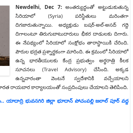
Newdelhi, Dec 7:
అంతర్యుద్ధంతో అట్టుడుకుతున్న
సిరియాలో (Syria) పరిస్థితులు మరింతగా
దిగజారుతున్నాయి. అధ్యక్షుడు బషర్‌-అల్‌-అసద్‌ గద్దె
దిగాలంటూ తిరుగుబాటుదారులు భీకర దాడులకు దిగారు.
ఈ నేపథ్యంలో సిరియాలో సంక్షోభం తారాస్థాయికి చేరింది.
పౌరుల భద్రత ప్రశ్నార్థకంగా మారింది. ఈ క్రమంలో సిరియాలో
ఉన్న భారతీయులకు కేంద్ర ప్రభుత్వం అర్థరాత్రి కీలక
సూచనలు (Travel Advisory) చేసింది. అక్కడ
ఉన్నవారంతా వెంటనే స్వదేశానికి వచ్చేయాలని
ి భారత రాయబార కార్యాలయంతో సంప్రదింపులు చేయాలని తెలిపింది.
.. యాదాద్రి భువ‌న‌గిరి జిల్లా భూదాన్ పోచంప‌ల్లి జ‌లాల్‌ పూర్ వద్ద