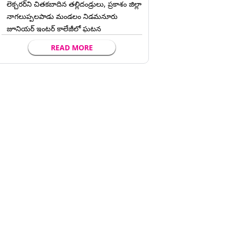
లెక్చ‌ర‌ర్‌ని చిత‌క‌బాదిన త‌ల్లిదండ్రులు, ప్రకాశం జిల్లా
నాగలుప్పలపాడు మండలం నిడమనూరు
జూనియర్ ఇంటర్ కాలేజీలో ఘటన
READ MORE