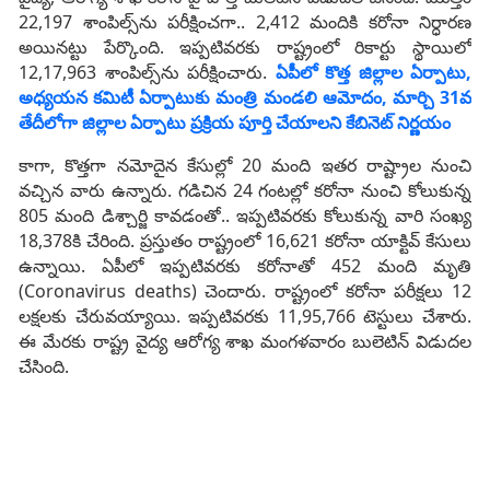
22,197 శాంపిల్స్‌ను పరీక్షించగా.. 2,412 మందికి కరోనా నిర్ధారణ
అయినట్టు పేర్కొంది. ఇప్పటివరకు రాష్ట్రంలో రికార్టు స్థాయిలో
12,17,963 శాంపిల్స్‌ను పరీక్షించారు.
ఏపీలో కొత్త జిల్లాల ఏర్పాటు,
అధ్యయన కమిటీ ఏర్పాటుకు మంత్రి మండలి ఆమోదం, మార్చి 31వ
తేదీలోగా జిల్లాల ఏర్పాటు ప్రక్రియ పూర్తి చేయాలని కేబినెట్‌ నిర్ణయం
కాగా, కొత్తగా నమోదైన కేసుల్లో 20 మంది ఇతర రాష్ట్రాల నుంచి
వచ్చిన వారు ఉన్నారు. గడిచిన 24 గంటల్లో కరోనా నుంచి కోలుకున్న
805 మంది డిశ్చార్జి కావడంతో.. ఇప్పటివరకు కోలుకున్న వారి సంఖ్య
18,378కి చేరింది. ప్రస్తుతం రాష్ట్రంలో 16,621 కరోనా యాక్టివ్‌ కేసులు
ఉన్నాయి. ఏపీలో ఇప్పటివరకు కరోనాతో 452 మంది మృతి
(Coronavirus deaths) చెందారు. రాష్ట్రంలో కరోనా పరీక్షలు 12
లక్షలకు చేరువయ్యాయి. ఇప్పటివరకు 11,95,766 టెస్టులు చేశారు.
ఈ మేరకు రాష్ట్ర వైద్య ఆరోగ్య శాఖ మంగళవారం బులెటిన్‌ విడుదల
చేసింది.