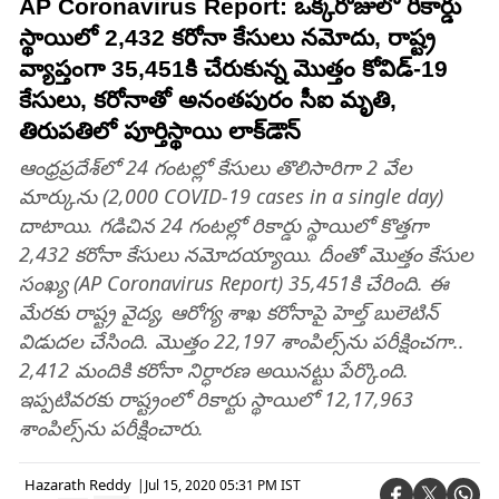
AP Coronavirus Report: ఒక్కరోజులో రికార్డు
స్థాయిలో 2,432 కరోనా కేసులు నమోదు, రాష్ట్ర
వ్యాప్తంగా 35,451కి చేరుకున్న మొత్తం కోవిడ్-19
కేసులు, కరోనాతో అనంతపురం సీఐ మృతి,
తిరుపతిలో పూర్తిస్థాయి లాక్‌డౌన్‌
ఆంధ్రప్రదేశ్‌లో 24 గంటల్లో కేసులు తొలిసారిగా 2 వేల
మార్కును (2,000 COVID-19 cases in a single day)
దాటాయి. గడిచిన 24 గంటల్లో రికార్డు స్థాయిలో కొత్తగా
2,432 కరోనా కేసులు నమోదయ్యాయి. దీంతో మొత్తం కేసుల
సంఖ్య (AP Coronavirus Report) 35,451కి చేరింది. ఈ
మేరకు రాష్ట్ర వైద్య, ఆరోగ్య శాఖ కరోనాపై హెల్త్‌ బులెటిన్‌
విడుదల చేసింది. మొత్తం 22,197 శాంపిల్స్‌ను పరీక్షించగా..
2,412 మందికి కరోనా నిర్ధారణ అయినట్టు పేర్కొంది.
ఇప్పటివరకు రాష్ట్రంలో రికార్టు స్థాయిలో 12,17,963
శాంపిల్స్‌ను పరీక్షించారు.
Hazarath Reddy
|
Jul 15, 2020 05:31 PM IST