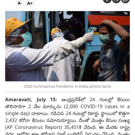
A+
A-
2020 Coronavirus Pandemic in India (photo-Ians)
Amaravati, July 15:
ఆంధ్రప్రదేశ్‌లో 24 గంటల్లో కేసులు
తొలిసారిగా 2 వేల మార్కును (2,000 COVID-19 cases in a
single day) దాటాయి. గడిచిన 24 గంటల్లో రికార్డు స్థాయిలో కొత్తగా
2,432 కరోనా కేసులు నమోదయ్యాయి. దీంతో మొత్తం కేసుల సంఖ్య
(AP Coronavirus Report) 35,451కి చేరింది. ఈ మేరకు రాష్ట్ర
వైద్య, ఆరోగ్య శాఖ కరోనాపై హెల్త్‌ బులెటిన్‌ విడుదల చేసింది. మొత్తం